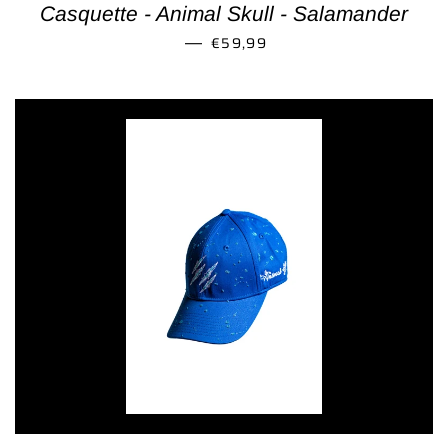
Casquette - Animal Skull - Salamander
PRIX RÉGULIER
€59,99
—