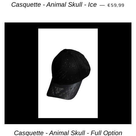
PRIX RÉGUL
Casquette - Animal Skull - Ice
€59,99
—
Casquette - Animal Skull - Full Option