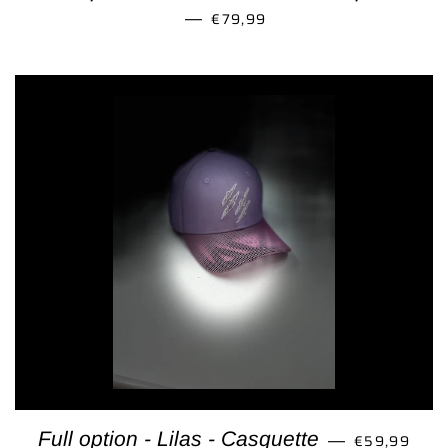
PRIX RÉGULIER
€79,99
—
PRIX RÉGUL
Full option - Lilas - Casquette
€59,99
—