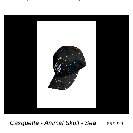
PRIX RÉGU
Casquette - Animal Skull - Sea
€59,99
—