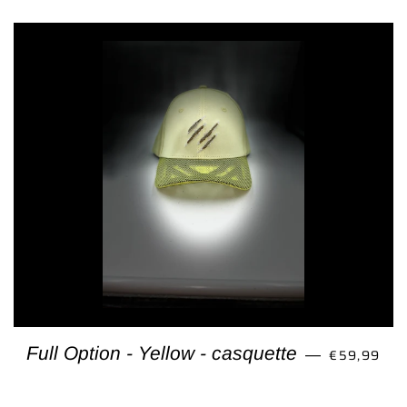
PRIX RÉGU
Full Option - Yellow - casquette
€59,99
—