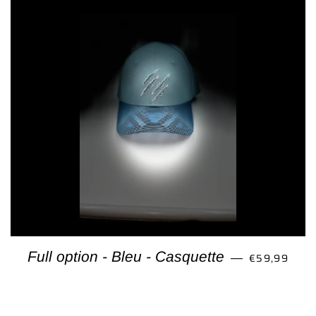
PRIX RÉGUL
Full option - Bleu - Casquette
€59,99
—